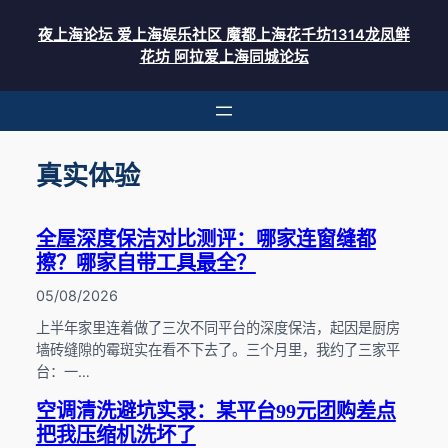
跳
至
夜上海论坛 爱上海娱乐社区 魔都上海花千坊1314龙凤鲜
内
花坊 阿拉爱上海同城论坛
容
真实体验
全屋深度保洁对比测评：哪家连窗缝都
擦？哪家自带工具最全？
05/08/2026
上半年家里连着做了三次不同平台的深度保洁，起因是厨房
墙砖缝隙的霉斑实在看不下去了。三个月里，我约了三家平
台：一…
空调清洗避坑实录：某平台99元团购差点
把我压缩机洗坏了