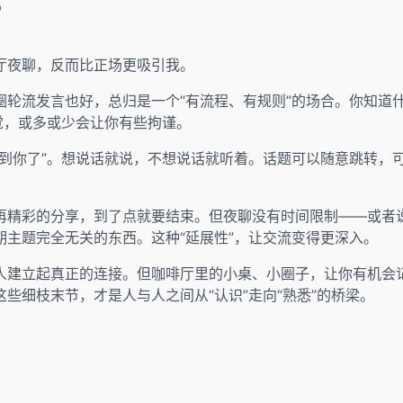
？
厅夜聊，反而比正场更吸引我。
圈轮流发言也好，总归是一个“有流程、有规则”的场合。你知道
觉，或多或少会让你有些拘谨。
轮到你了”。想说话就说，不想说话就听着。话题可以随意跳转，
再精彩的分享，到了点就要结束。但夜聊没有时间限制——或者
主题完全无关的东西。这种“延展性”，让交流变得更深入。
人建立起真正的连接。但咖啡厅里的小桌、小圈子，让你有机会
些细枝末节，才是人与人之间从“认识”走向“熟悉”的桥梁。