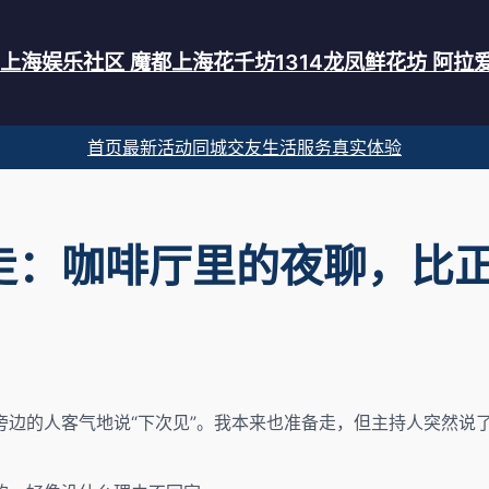
爱上海娱乐社区 魔都上海花千坊1314龙凤鲜花坊 阿拉
首页
最新活动
同城交友
生活服务
真实体验
走：咖啡厅里的夜聊，比
边的人客气地说“下次见”。我本来也准备走，但主持人突然说