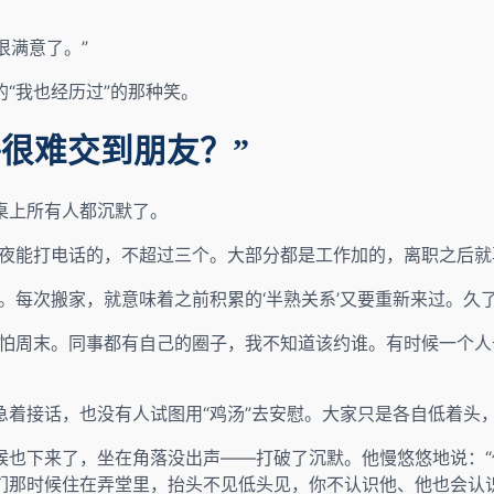
很满意了。”
“我也经历过”的那种笑。
很难交到朋友？”
桌上所有人都沉默了。
半夜能打电话的，不超过三个。大部分都是工作加的，离职之后就
。每次搬家，就意味着之前积累的‘半熟关系’又要重新来过。久
最怕周末。同事都有自己的圈子，我不知道该约谁。有时候一个
急着接话，也没有人试图用“鸡汤”去安慰。大家只是各自低着头
候也下来了，坐在角落没出声——打破了沉默。他慢悠悠地说：
们那时候住在弄堂里，抬头不见低头见，你不认识他、他也会认