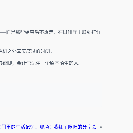
——而是那些结束后不想走、在咖啡厅里聊到打烊
手机之外真实度过的时间。
的夜聊，会让你记住一个原本陌生的人。
库门里的生活记忆：那场让我红了眼眶的分享会
»