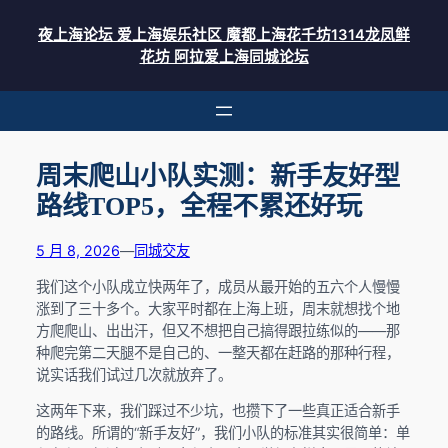
夜上海论坛 爱上海娱乐社区 魔都上海花千坊1314龙凤鲜
花坊 阿拉爱上海同城论坛
周末爬山小队实测：新手友好型
路线TOP5，全程不累还好玩
5 月 8, 2026
—
同城交友
我们这个小队成立快两年了，成员从最开始的五六个人慢慢
涨到了三十多个。大家平时都在上海上班，周末就想找个地
方爬爬山、出出汗，但又不想把自己搞得跟拉练似的——那
种爬完第二天腿不是自己的、一整天都在赶路的那种行程，
说实话我们试过几次就放弃了。
这两年下来，我们踩过不少坑，也攒下了一些真正适合新手
的路线。所谓的“新手友好”，我们小队的标准其实很简单：单