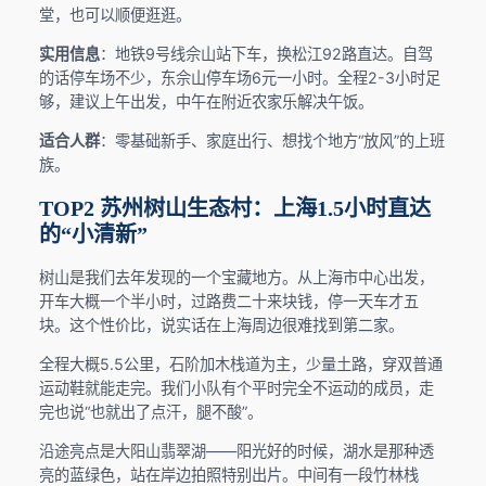
堂，也可以顺便逛逛。
实用信息
：地铁9号线佘山站下车，换松江92路直达。自驾
的话停车场不少，东佘山停车场6元一小时。全程2-3小时足
够，建议上午出发，中午在附近农家乐解决午饭。
适合人群
：零基础新手、家庭出行、想找个地方“放风”的上班
族。
TOP2 苏州树山生态村：上海1.5小时直达
的“小清新”
树山是我们去年发现的一个宝藏地方。从上海市中心出发，
开车大概一个半小时，过路费二十来块钱，停一天车才五
块。这个性价比，说实话在上海周边很难找到第二家。
全程大概5.5公里，石阶加木栈道为主，少量土路，穿双普通
运动鞋就能走完。我们小队有个平时完全不运动的成员，走
完也说“也就出了点汗，腿不酸”。
沿途亮点是大阳山翡翠湖——阳光好的时候，湖水是那种透
亮的蓝绿色，站在岸边拍照特别出片。中间有一段竹林栈