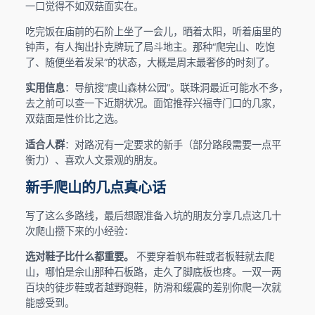
一口觉得不如双菇面实在。
吃完饭在庙前的石阶上坐了一会儿，晒着太阳，听着庙里的
钟声，有人掏出扑克牌玩了局斗地主。那种“爬完山、吃饱
了、随便坐着发呆”的状态，大概是周末最奢侈的时刻了。
实用信息
：导航搜“虞山森林公园”。联珠洞最近可能水不多，
去之前可以查一下近期状况。面馆推荐兴福寺门口的几家，
双菇面是性价比之选。
适合人群
：对路况有一定要求的新手（部分路段需要一点平
衡力）、喜欢人文景观的朋友。
新手爬山的几点真心话
写了这么多路线，最后想跟准备入坑的朋友分享几点这几十
次爬山攒下来的小经验：
选对鞋子比什么都重要。
不要穿着帆布鞋或者板鞋就去爬
山，哪怕是佘山那种石板路，走久了脚底板也疼。一双一两
百块的徒步鞋或者越野跑鞋，防滑和缓震的差别你爬一次就
能感受到。