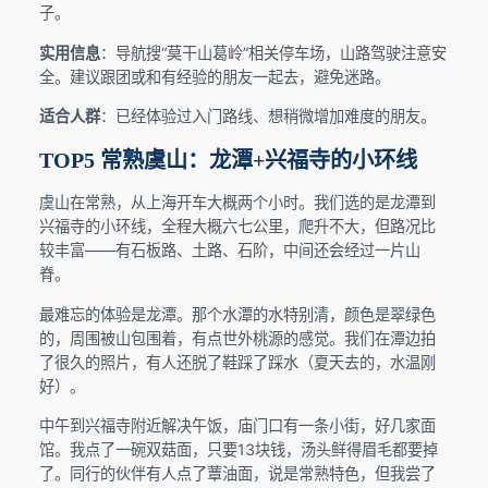
子。
实用信息
：导航搜“莫干山葛岭”相关停车场，山路驾驶注意安
全。建议跟团或和有经验的朋友一起去，避免迷路。
适合人群
：已经体验过入门路线、想稍微增加难度的朋友。
TOP5 常熟虞山：龙潭+兴福寺的小环线
虞山在常熟，从上海开车大概两个小时。我们选的是龙潭到
兴福寺的小环线，全程大概六七公里，爬升不大，但路况比
较丰富——有石板路、土路、石阶，中间还会经过一片山
脊。
最难忘的体验是龙潭。那个水潭的水特别清，颜色是翠绿色
的，周围被山包围着，有点世外桃源的感觉。我们在潭边拍
了很久的照片，有人还脱了鞋踩了踩水（夏天去的，水温刚
好）。
中午到兴福寺附近解决午饭，庙门口有一条小街，好几家面
馆。我点了一碗双菇面，只要13块钱，汤头鲜得眉毛都要掉
了。同行的伙伴有人点了蕈油面，说是常熟特色，但我尝了