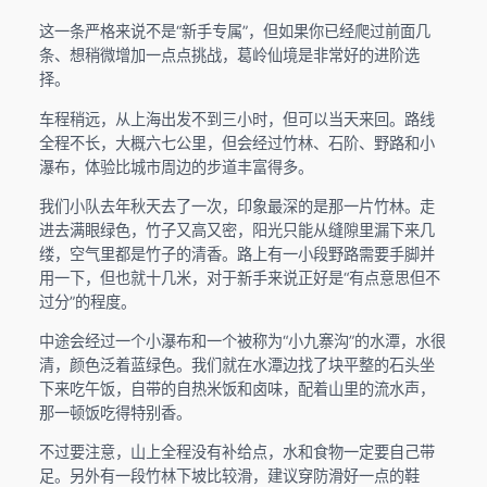
这一条严格来说不是“新手专属”，但如果你已经爬过前面几
条、想稍微增加一点点挑战，葛岭仙境是非常好的进阶选
择。
车程稍远，从上海出发不到三小时，但可以当天来回。路线
全程不长，大概六七公里，但会经过竹林、石阶、野路和小
瀑布，体验比城市周边的步道丰富得多。
我们小队去年秋天去了一次，印象最深的是那一片竹林。走
进去满眼绿色，竹子又高又密，阳光只能从缝隙里漏下来几
缕，空气里都是竹子的清香。路上有一小段野路需要手脚并
用一下，但也就十几米，对于新手来说正好是“有点意思但不
过分”的程度。
中途会经过一个小瀑布和一个被称为“小九寨沟”的水潭，水很
清，颜色泛着蓝绿色。我们就在水潭边找了块平整的石头坐
下来吃午饭，自带的自热米饭和卤味，配着山里的流水声，
那一顿饭吃得特别香。
不过要注意，山上全程没有补给点，水和食物一定要自己带
足。另外有一段竹林下坡比较滑，建议穿防滑好一点的鞋