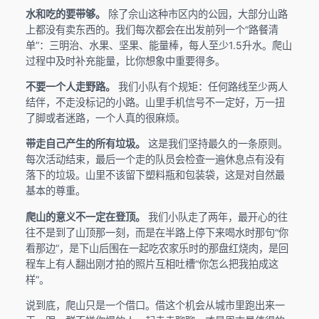
水和吃的要带够。
除了佘山这种市区内的公园，大部分山路
上都没有卖东西的。我们每次都会在出发前列一个“路餐清
单”：三明治、水果、坚果、能量棒，每人至少1.5升水。爬山
过程中及时补充能量，比你想象中重要得多。
不要一个人走野路。
我们小队有个规矩：任何路线至少两人
结伴，不走没标记的小路。山里手机信号不一定好，万一扭
了脚或者迷路，一个人真的很麻烦。
带走自己产生的所有垃圾。
这是我们坚持最久的一条原则。
每次活动结束，最后一个走的队员会检查一遍休息点有没有
落下的垃圾。山里不该留下塑料瓶和包装袋，这是对自然最
基本的尊重。
爬山的意义不一定在登顶。
我们小队走了两年，最开心的往
往不是到了山顶那一刻，而是在半路上停下来喝水时那句“你
看那边”，是下山后围在一起吃农家乐时的那盘红烧肉，是回
程车上有人翻出刚才拍的照片互相吐槽“你怎么把我拍成这
样”。
说到底，爬山只是一个借口。借这个机会从城市里跑出来一