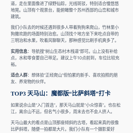
道，走在里面像进了绿野仙踪，光线斑驳，特别适合慢悠悠
地晃。山顶有个观景台，能俯瞰整个苏州西部的山峦和城市
建筑。
我们小队去的时候还遇到很多人带着狗狗来爬山，竹林里小
狗撒欢跑的场面特别治愈。山顶找个地方坐下来吃点自带的
三明治和水果，吹着风聊聊天，那种感觉比刷手机爽多了。
实用信息
：导航搜“树山生态村木栈道”即可。山上没有补给
点，水和零食要自己带足。建议上午10点前到，车位比较充
裕。
适合人群
：想体验“正经爬山”但怕累的新手、喜欢拍照的朋
友、养宠物的伙伴。
TOP3 天马山：魔都版“比萨斜塔”打卡
如果说佘山是“入门首选”，那天马山就是“小众惊喜”。也在松
江，离佘山不远，但名气小很多，周末去也不会人挤人。
天马山最大的看点是山顶那座倾斜的古塔，看起来真的很像
比萨斜塔，随便一拍都是大片。我们小队有一个摄影爱好