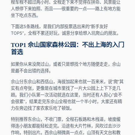
程车程不超过两小时、全程走下来不觉得在拼命、风景能让
人想停下来拍照、而且——很重要的一点——路上有地方能
坐下吃点东西。
下面这5条路线，是我们内部投票选出来的“新手友好
TOP5”，全程不累还好玩，诚意分享给想入坑爬山的朋友。
TOP1 佘山国家森林公园：不出上海的入门
首选
如果你从来没爬过山，或者只是想找个地方随便走走，佘山
是最不会出错的选择。
佘山分东佘山和西佸山，海拔加起来也就一百来米，说“爬”其
实有点夸张，更像是在城市里找了一片大公园上上下下走几
趟。我们小队第一次活动就选在这里，当时还有人担心“会不
会很累”，结果走完东佘山全程也就一个半小时，大家还有精
力在旁边找了家农家乐吃了顿饭。
特别推荐东佘山，不收门票，全程石板路和木栈道，坡度缓
得连小朋友都能轻松走完。沿途有大片竹林，风吹过去沙沙
作响，特别出片。西佘山稍微高一点点，山顶有天文台和教