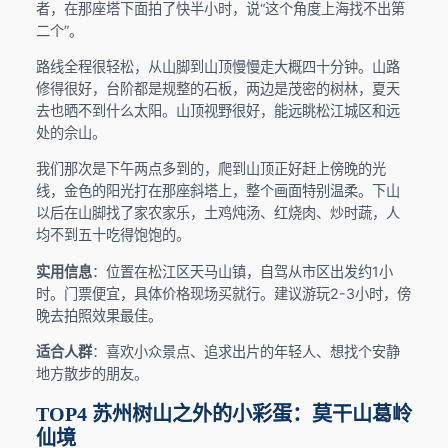
者，在那座塔下面拍了快半小时，说“这个角度上海找不出第
二个”。
路线全程很轻松，从山脚到山顶慢慢走大概四十分钟。山路
修得很好，台阶都是规整的石板，两边是茂密的树林，夏天
去也晒不到什么太阳。山顶视野很好，能远眺松江城区和远
处的佘山。
我们那次是下午两点多到的，爬到山顶正好赶上傍晚的光
线，金色的阳光打在那座斜塔上，整个画面特别温柔。下山
以后在山脚找了家农家乐，土鸡炖汤、红烧肉、炒时蔬，人
均不到五十吃得饱饱的。
实用信息
：位置在松江区天马山镇，自驾从市区出发约1小
时。门票便宜，具体价格现场买就行。建议游玩2-3小时，傍
晚去拍照效果最佳。
适合人群
：喜欢小众景点、追求出片的年轻人、想找个安静
地方散步的朋友。
TOP4 苏州树山之外的小彩蛋：莫干山葛岭
仙境